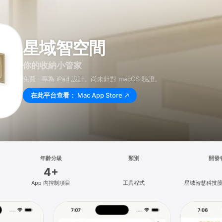
星域智空間
你的收納小管家
免費 · 專為 iPad 設計。尚未針對 macOS 驗證。
在此平台查看：
Mac App Store
年齡分級
類別
開發
4+
App 內控制項目
工具程式
星域智慧科技